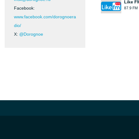
Like F
Facebook:
87.9 FM
www.facebook.com/dorognoera
dio/
X:
@Dorognoe