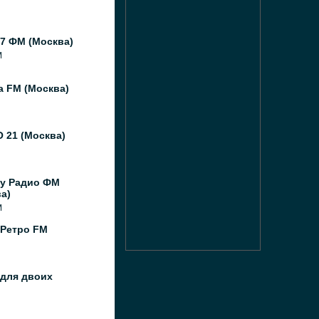
7 ФМ (Москва)
M
а FM (Москва)
 21 (Москва)
y Радио ФМ
а)
M
 Ретро FM
 для двоих