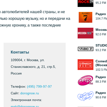
95.2 FM
 автолюбителей нашей страны, и не
Радио 
лько хорошую музыку, но и передачи на
104.7 F
ожную хронику, а также последние
Москв
92.0 FM
STUDIO
93.2 FM
Контакты
109004, г. Москва, ул.
Comed
(Москв
Станиславского, д. 21, стр.5,
102.5 F
Россия
Радио
88.3 FM
Телефон:
(495) 799-97-97
Радио
Сайт:
dorognoe.ru
90.6 FM
Электронная почта:
msk@dorognoe.ru