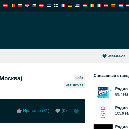
ИЗБРАННОЕ
Связанные стан
Москва)
САЙТ
HЕТ ЗВУКА?
Радио
89.7 FM
Радио 
Нравится (
61
)
(
0
)
105.9 F
Радио