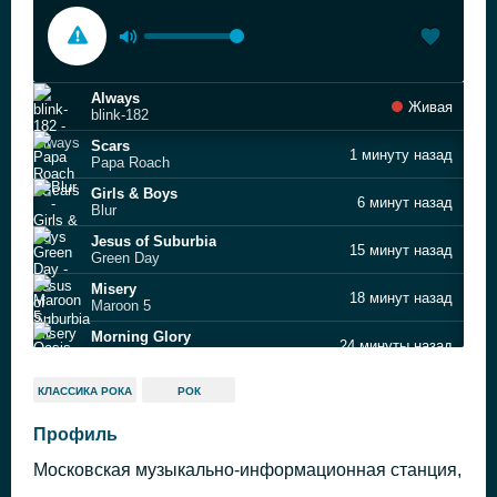
Always
Живая
blink‐182
Scars
1 минуту назад
Papa Roach
Girls & Boys
6 минут назад
Blur
Jesus of Suburbia
15 минут назад
Green Day
Misery
18 минут назад
Maroon 5
Morning Glory
24 минуты назад
Oasis
Hit That
28 минут назад
КЛАССИКА РОКА
РОК
The Offspring
Creep
Профиль
32 минуты назад
Stone Temple Pilots
Московская музыкально-информационная станция,
Help!
35 минут назад
The Beatles