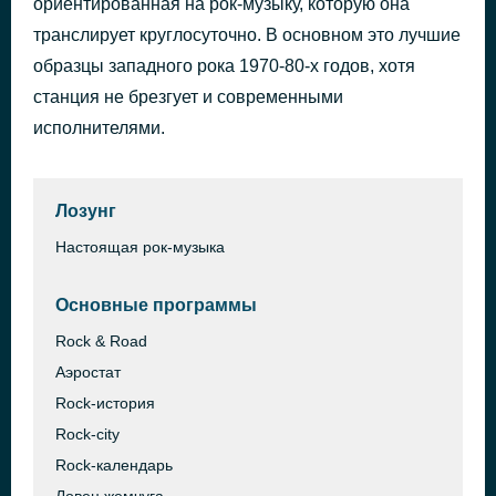
ориентированная на рок-музыку, которую она
In The End
транслирует круглосуточно. В основном это лучшие
40 минут назад
Linkin Park
образцы западного рока 1970-80-х годов, хотя
станция не брезгует и современными
исполнителями.
Лозунг
Настоящая рок-музыка
Основные программы
Rock & Road
Аэростат
Rock-история
Rock-city
Rock-календарь