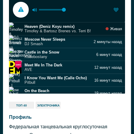
Heaven (Deniz Koyu remix)
Живая
Timofey & Bartosz Brenes vs. Terri B!
Moscow Never Sleeps
2 минуты назад
DJ Smash
Castle in the Snow
6 минут назад
Kadebostany
Meet Me In The Dark
12 минут назад
AVE
I Know You Want Me (Calle Ocho)
16 минут назад
Pitbull
On the Beach
19 минут назад
Jubël
Beautiful Liar (Freemasons club remix)
24 минуты назад
ТОП 40
ЭЛЕКТРОНИКА
Beyoncé
I'll Be Waiting
Профиль
28 минут назад
Inna
Федеральная танцевальная круглосуточная
Faded
32 минуты назад
Alan Walker