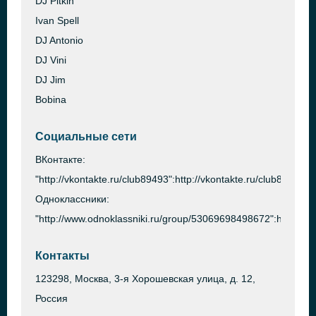
DJ Pitkin
Ivan Spell
DJ Antonio
DJ Vini
DJ Jim
Bobina
Социальные сети
ВКонтакте:
"http://vkontakte.ru/club89493":http://vkontakte.ru/club89493
Одноклассники:
"http://www.odnoklassniki.ru/group/53069698498672":http://
Контакты
123298, Москва, 3-я Хорошевская улица, д. 12,
Россия