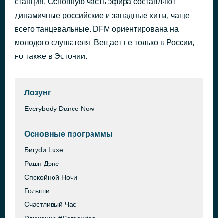
станция. Основную часть эфира составляют
i like the way you kiss me
динамичные российские и западные хиты, чаще
37 минут назад
Artemas
всего танцевальные. DFM ориентирована на
молодого слушателя. Вещает не только в России,
но также в Эстонии.
Лозунг
Everybody Dance Now
Основные программы
Бигуdи Luxe
Рашн Дэнс
Спокойной Ночи
Голыши
Счастливый Час