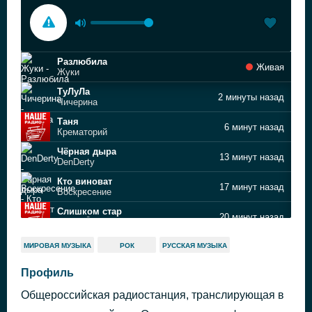
Разлюбила
Живая
Жуки
ТуЛуЛа
2 минуты назад
Чичерина
Таня
6 минут назад
Крематорий
Чёрная дыра
13 минут назад
DenDerty
Кто виноват
17 минут назад
Воскресение
Слишком стар
20 минут назад
ГУДТАЙМС feat. Элизиум
Там, где сбываются сны
24 минуты назад
МИРОВАЯ МУЗЫКА
РОК
РУССКАЯ МУЗЫКА
Браво
Что ты имела
Профиль
28 минут назад
Несчастный случай
Общероссийская радиостанция, транслирующая в
Рубеж
34 минуты назад
Ночные снайперы