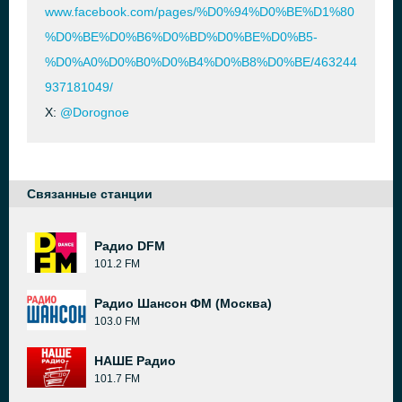
www.facebook.com/pages/%D0%94%D0%BE%D1%80
%D0%BE%D0%B6%D0%BD%D0%BE%D0%B5-
%D0%A0%D0%B0%D0%B4%D0%B8%D0%BE/463244
937181049/
X:
@Dorognoe
Связанные станции
Радио DFM
101.2 FM
Радио Шансон ФМ (Москва)
103.0 FM
НАШЕ Радио
101.7 FM