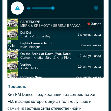
PARTENOPE
Живая
MERK & KREMONT / SERENA BRANCALE / THE KOLORS
Dai Dai
3 минуты назад
Shakira & Burna Boy
Lights Camera Action
8 минут назад
Kylie Minogue
On the Break of Dawn (feat. Nordic Pulse)
12 минут назад
Cartoon, Kristjan Järvi & Kitty Florentine
Vertigo
19 минут назад
Avalan Rokston
Суточно Лето
22 минуты назад
Mr. Know It All
Профиль
28 минут назад
Teddy Swims
Хит FM Dance – радиостанция из семейства Хит
Don't Leave (Kylie)
42 минуты назад
Akcent
FM, в эфире которого звучат только лучшие и
Written in the Stars
самые известные хиты отечественной и
49 минут назад
Tinie Tempah, Eric Turner