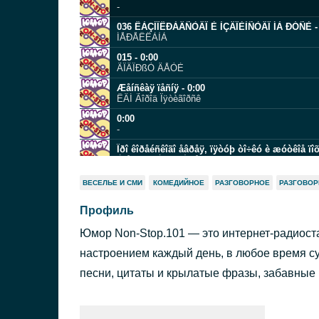
-
036 ÊÀÇÍÎÊÐÀÄÑÒÂÎ È ÌÇÄÎÈÌÑÒÂÎ ÍÀ ÐÓÑÈ - 
ÍÅÐÅÊËÀÌÀ
015 - 0:00
ÃÎÂÎÐßÒ ÄÅÒÈ
Æåíñêàÿ ïåñíÿ - 0:00
ÊÂÍ Ãîðîä Ïÿòèãîðñê
0:00
-
Ïðî êîðåéñêîãî åâðåÿ, ïÿòóþ òî÷êó è æóòêîå ïîõ
Àíåêäîòû Èãîðÿ Ìàìåíêî
0:00
ВЕСЕЛЬЕ И СМИ
КОМЕДИЙНОЕ
РАЗГОВОРНОЕ
РАЗГОВОР
-
Профиль
Ñûí - 0:00
ÊÂÍ Ðàèñû
Юмор Non-Stop.101 — это интернет-радиост
387 (Ïðèçíàêè Òîãî, ×òî Ïîðà Äåëàòü Ðåìîíò) - 0:
ÊÐÀÑÍÀß ÁÓÐÄÀ
настроением каждый день, в любое время сут
0:00
песни, цитаты и крылатые фразы, забавные и
-