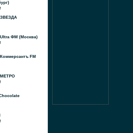
ург)
M
 ЗВЕЗДА
Ultra ФМ (Москва)
M
 Коммерсантъ FM
 МЕТРО
M
Chocolate
M
M