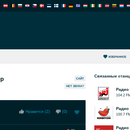
ИЗБРАННОЕ
Связанные стан
op
САЙТ
HЕТ ЗВУКА?
Радио 
104.2 F
Радио
Нравится (
2
)
(
0
)
100.7 F
Радио