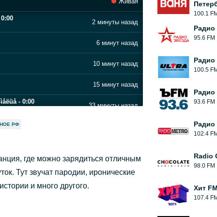
Живая
Петерб
100.1 F
0:00
2 минуты назад
Радио
95.6 FM
6 минут назад
Радио 
10 минут назад
100.5 F
15 минут назад
Радио
ìåëüå - 0:00
93.6 FM
33 минуты назад
Радио
НОЕ РФ
37 минут назад
102.4 F
42 минуты назад
Radio 
анция, где можно зарядиться отличным
00
98.0 FM
46 минут назад
ок. Тут звучат пародии, иронические
стории и много другого.
Хит F
50 минут назад
107.4 F