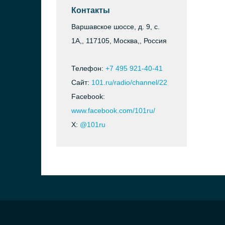
Контакты
Варшавское шоссе, д. 9, с.
1А,, 117105, Москва,, Россия
Телефон:
+7 495 921-40-41
Сайт:
101.ru/radio/channel/22
Facebook:
www.facebook.com/101ru/
X:
@101ru