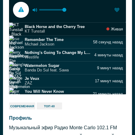
Black Horse and the Cherry Tree
Живая
KT Tunstall
Remember The Time
58 секунд назад
Michael Jackson
Nothing's Going To Change My Love For You
4 минуты назад
Westlife
Watermelon Sugar
9 минут назад
Banda Do Sul feat. Sawa
Je Veux
17 минут назад
ZAZ
You Will Never Know
21 минуту назад
Imany
Voices
25 минут назад
СОВРЕМЕННАЯ
ТОП 40
Dario G
Take A Chance On Me
Профиль
30 минут назад
ABBA
Музыкальный эфир Радио Monte Carlo 102.1 FM
Always
35 минут назад
Bon Jovi