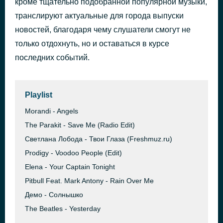
кроме тщательно подобранной популярной музыки,
A World Without You
транслируют актуальные для города выпуски
44 минуты назад
Bad Boys Blue
новостей, благодаря чему слушатели смогут не
только отдохнуть, но и оставаться в курсе
последних событий.
Playlist
Morandi - Angels
The Parakit - Save Me (Radio Edit)
Светлана Лобода - Твои Глаза (Freshmuz.ru)
Prodigy - Voodoo People (Edit)
Elena - Your Captain Tonight
Pitbull Feat. Mark Antony - Rain Over Me
Демо - Солнышко
The Beatles - Yesterday