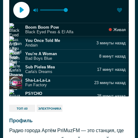
Boom Boom Pow
Живая
Black Eyed Peas & El Alfa
You Once Told Me
3 минуты назад
Andain
You're A Woman
8 минут назад
Bad Boys Blue
Sub Pielea Mea
17 минут назад
Carla's Dreams
Sha‐La‐La‐La
23 минуты назад
Fun Factory
PSYCHO
28 минут назад
AViVA
Natalie Don’t
32 минуты назад
ТОП 40
ЭЛЕКТРОНИКА
RAYE
Ride on a Meteorite
Профиль
36 минут назад
Antares
Радио города Артём PriMuzFM — это станция, где
Динамит
40 минут назад
Игорёк