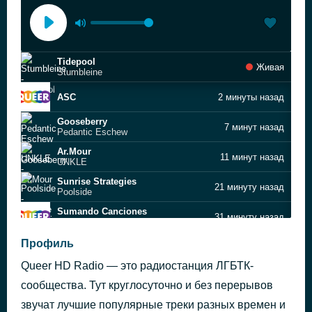
Tidepool
Живая
Stumbleine
ASC
2 минуты назад
Gooseberry
7 минут назад
Pedantic Eschew
Ar.Mour
11 минут назад
UNKLE
Sunrise Strategies
21 минуту назад
Poolside
Sumando Canciones
31 минуту назад
queermedia
Nebulous Sequences, Part 1
Профиль
46 минут назад
Hakobune
Queer HD Radio — это радиостанция ЛГБТК-
Reda
51 минуту назад
Temple Tears
сообщества. Тут круглосуточно и без перерывов
Suspicious Luna
звучат лучшие популярные треки разных времен и
1 час назад
Potlatch