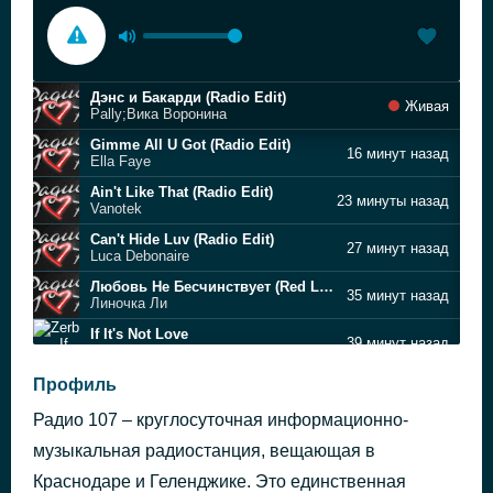
Дэнс и Бакарди (Radio Edit)
Живая
Pally;Вика Воронина
Gimme All U Got (Radio Edit)
16 минут назад
Ella Faye
Ain't Like That (Radio Edit)
23 минуты назад
Vanotek
Can't Hide Luv (Radio Edit)
27 минут назад
Luca Debonaire
Любовь Не Бесчинствует (Red Line, M1CH3L P Radio Remix)
35 минут назад
Линочка Ли
If It's Not Love
39 минут назад
Zerb
Set Me Free (Radio Edit)
Профиль
1 час назад
Gazirovka
Радио 107 – круглосуточная информационно-
I Just Might
1 час назад
Bruno Mars
музыкальная радиостанция, вещающая в
Deep In Your Ocean (Radio Edit)
Краснодаре и Геленджике. Это единственная
1 час назад
Bump Flicker;VLXN