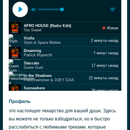
AFRO HOUSE (Radio Edit)
Живая
Too Sweet
Violla
2 минуты назад
Stylo & Space Motion
Dreaming
7 минут назад
Patrick Ruprecht
Staccato
17 минут назад
Goom Gum
In the Shadows
22 минуты назад
Freischwimmer & JOEY DJIA
Somewhere
26 минут назад
Echo Factory, Avena
Lose Stress
Профиль
30 минут назад
CRWELL, Low Funkerz
это настоящее лекарство для вашей души. Здесь
Keep On (feat. BISHØP)
35 минут назад
Zonderling
вы можете не только взбодриться, но и быстро
Spells (Original Mix)
расслабиться с любимыми треками, которые
40 минут назад
Vadim Spark