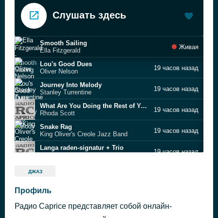
Слушать здесь
Smooth Sailing
Живая
Ella Fitzgerald
Lou's Good Dues
19 часов назад
Oliver Nelson
Journey Into Melody
19 часов назад
Stanley Turrentine
What Are You Doing the Rest of Your Life
19 часов назад
Rhoda Scott
Snake Rag
19 часов назад
King Oliver's Creole Jazz Band
Langa raden-signatur + Trio
19 часов назад
Knud Jorgensens Kvartett
A Long Drink of the Blues
19 часов назад
ДЖАЗ
Jackie McLean
Fracture
Профиль
20 часов назад
Eddie Davis and His Be Boppers
Радио Caprice представляет собой онлайн-
Hey There
20 часов назад
Rosemary Clooney