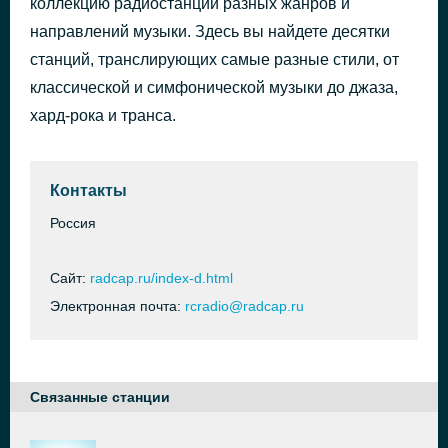
коллекцию радиостанций разных жанров и
Blue in Green
направлений музыки. Здесь вы найдете десятки
20 часов назад
Miles Davis
станций, транслирующих самые разные стили, от
классической и симфонической музыки до джаза,
хард-рока и транса.
Контакты
Россия
Сайт:
radcap.ru/index-d.html
Электронная почта:
rcradio@radcap.ru
Связанные станции