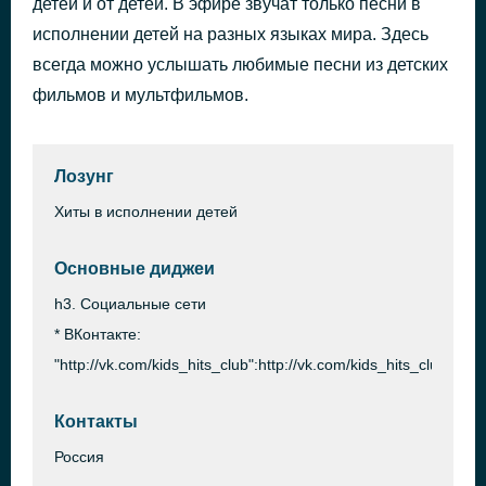
детей и от детей. В эфире звучат только песни в
Coming Home
исполнении детей на разных языках мира. Здесь
38 минут назад
Pain
всегда можно услышать любимые песни из детских
фильмов и мультфильмов.
Лозунг
Хиты в исполнении детей
Основные диджеи
h3. Социальные сети
* ВКонтакте:
"http://vk.com/kids_hits_club":http://vk.com/kids_hits_club
Контакты
Россия