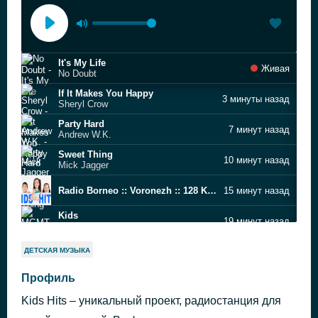
It's My Life
Живая
No Doubt
If It Makes You Happy
3 минуты назад
Sheryl Crow
Party Hard
7 минут назад
Andrew W.K.
Sweet Thing
10 минут назад
Mick Jagger
Radio Borneo :: Voronezh :: 128 Kb/s
15 минут назад
Kids
19 минут назад
MGMT
Close (to the Edit)
25 минут назад
ДЕТСКАЯ МУЗЫКА
Art of Noise
Woman From Tokyo
Профиль
29 минут назад
Deep Purple
Kids Hits – уникальный проект, радиостанция для
Who Can It Be Now?
34 минуты назад
Men at Work