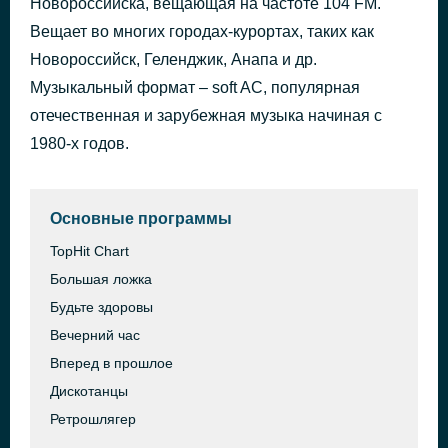
Новороссийска, вещающая на частоте 104 FM.
Can You Feel It (feat. Roger Cicero)
Вещает во многих городах-курортах, таких как
21 минуту назад
Rivera Rotation
Новороссийск, Геленджик, Анапа и др.
Музыкальный формат – soft AC, популярная
отечественная и зарубежная музыка начиная с
1980-х годов.
Основные программы
TopHit Chart
Большая ложка
Будьте здоровы
Вечерний час
Вперед в прошлое
Дискотанцы
Ретрошлягер