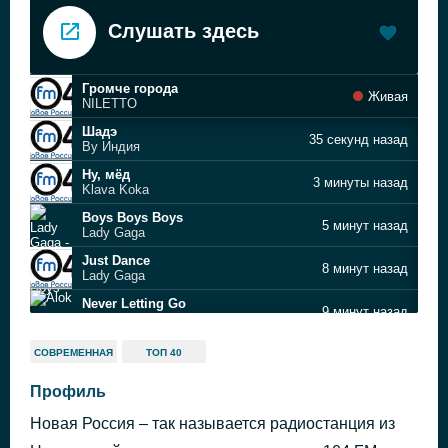
Слушать здесь
Громче города
Живая
NILETTO
Шадэ
35 секунд назад
By Индия
Ну, мёд
3 минуты назад
Klava Koka
Boys Boys Boys
5 минут назад
Lady Gaga
Just Dance
8 минут назад
Lady Gaga
Never Letting Go
9 минут назад
Alok
Ночь
11 минут назад
СОВРЕМЕННАЯ
ТОП 40
Nyusha
Посмотри в глаза
Профиль
14 минут назад
BEARWOLF
Новая Россия – так называется радиостанция из
Давай на самый верх
17 минут назад
IDLaW