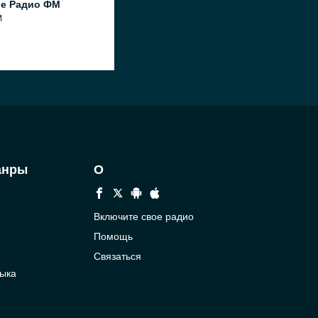
ое Радио ФМ
M
анры
О
Включите свое радио
Помощь
Связаться
ыка