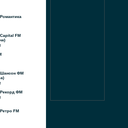
 Романтика
Capital FM
ow)
M
M
 Шансон ФМ
а)
M
 Рекорд ФМ
M
 Ретро FM