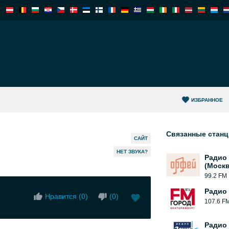
ИЗБРАННОЕ
Связанные стан
САЙТ
HЕТ ЗВУКА?
Радио
(Москв
99.2 FM
Радио
Нравится (
0
)
(
0
)
107.6 F
Радио