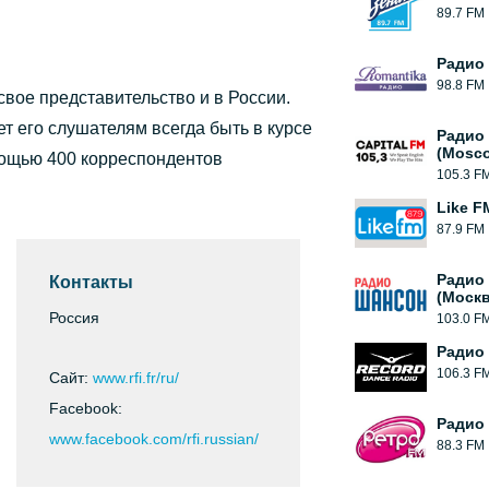
89.7 FM
Радио
98.8 FM
вое представительство и в России.
т его слушателям всегда быть в курсе
Радио 
(Mosc
омощью 400 корреспондентов
105.3 F
Like F
87.9 FM
Радио
Контакты
(Москв
Россия
103.0 F
Радио
106.3 F
Сайт:
www.rfi.fr/ru/
Facebook:
Радио
www.facebook.com/rfi.russian/
88.3 FM