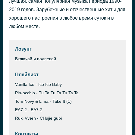
лучшая, самая популярная музыка периода 1990-
I Turn to You
2019 годов. Зарубежные и отечественные хиты для
41 минуту назад
Melanie C
хорошего настроения в любое время суток и в
любом месте.
Лозунг
Включай и подпевай
Плейлист
Vanilla Ice - Ice Ice Baby
Pin-occhio - Tu Ta Tu Ta Tu Ta Ta
Tom Novy & Lima - Take It (1)
EA7-2 - EA7-2
Ruki Vverh - CHujie gubi
Контакты