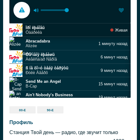
Ïðî ëþáîâü
Живая
Ôàáðèêà
Abracadabra
1 минуту назад
Alizée
Òû ìåíÿ ëþáèøü
6 минут назад
Àëåêñàíäð Ñåðîâ
ß íå õî÷ó òåáÿ òåðÿòü
9 минут назад
Ðóêè Ââåðõ
Send Me an Angel
15 минут назад
B-Cap
Ain't Nobody's Business
19 минут назад
Ardis
Operator Party Remix 2017Duply
23 минуты назад
00-Е
90-Е
Blue System
Ti Amo (album version)
Профиль
28 минут назад
Elena Vidal
Станция Твой день — радио, где звучит только
Holiday
36 минут назад
Captain Jack