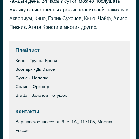
каждый день, 24 часа в сутки, можно послушать
музыку отечественных рок-исполнителей, таких как
{"status":0,"error":{"info":"\u042d\u0442\u043e \u0440\u0435\u043a\u043b\u0430\u043c\u0430 \u0438\u043b\u0438 \u0434\u0436\u0438\u043d\u0433\u043b","code":201,"debug":"","extra":[]},"errorCode":201,"result":"\u042d\u0442\u043e \u0440\u0435\u043a\u043b\u0430\u043c\u0430 \u0438\u043b\u0438 \u0434\u0436\u0438\u043d\u0433\u043b"} 0
2 дня назад
Аквариум, Кино, Гарик Сукачев, Кино, Чайф, Алиса,
Пикник, Агата Кристи и многих других.
Плейлист
Кино - Группа Крови
Зоопарк - Дк Dance
Сухие - Налегке
Сплин - Оркестр
Brutto - Золотой Петушок
Контакты
Варшавское шоссе, д. 9, с. 1А,, 117105, Москва,,
Россия