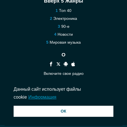
Вверх 5 Жанры
Топ 40
Электроника
90-е
Новости
Мировая музыка
О
Включите свое радио
Помощь
Данный сайт использует файлы
Связаться
cookie
Информация
© 2026 InstantAudio. Все права защищены. ・
DMCA
・
Политика
ОК
конфиденциальности