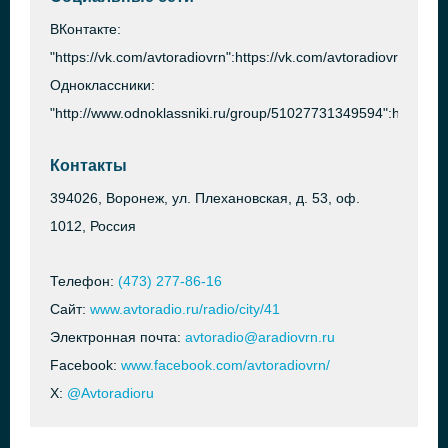
ВКонтакте:
"https://vk.com/avtoradiovrn":https://vk.com/avtoradiovrn
Одноклассники:
"http://www.odnoklassniki.ru/group/51027731349594":http://
Контакты
394026, Воронеж, ул. Плехановская, д. 53, оф.
1012, Россия
Телефон:
(473) 277-86-16
Сайт:
www.avtoradio.ru/radio/city/41
Электронная почта:
avtoradio@aradiovrn.ru
Facebook:
www.facebook.com/avtoradiovrn/
X:
@Avtoradioru