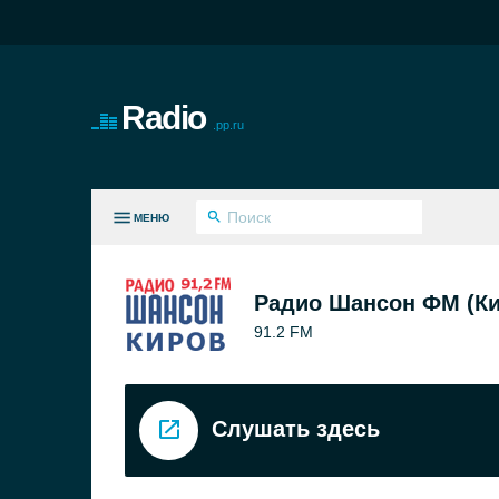
Radio
.pp.ru
МЕНЮ
СЕ ЖАНРЫ
Радио Шансон ФМ (Ки
91.2 FM
Слушать здесь