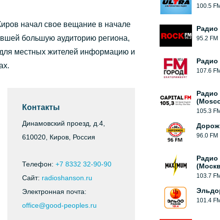
100.5 F
Киров начал свое вещание в начале
Радио
вавшей большую аудиторию региона,
95.2 FM
 для местных жителей информацию и
Радио
ах.
107.6 F
Радио 
(Mosc
Контакты
105.3 F
Динамовский проезд, д.4,
Дорож
96.0 FM
610020, Киров, Россия
Радио
Телефон:
+7 8332 32-90-90
(Москв
103.7 F
Сайт:
radioshanson.ru
Эльдо
Электронная почта:
101.4 F
office@good-peoples.ru