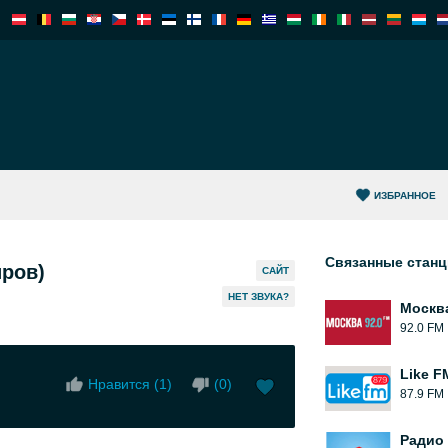
ИЗБРАННОЕ
Связанные стан
ров)
САЙТ
HЕТ ЗВУКА?
Москв
92.0 FM
Like F
Нравится (
1
)
(
0
)
87.9 FM
Радио 