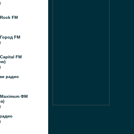
M
 Rock FM
 Город FM
M
Capital FM
ow)
M
не радио
 Maximum ФМ
а)
M
радио
M