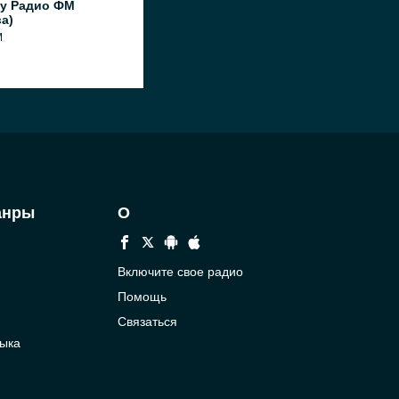
y Радио ФМ
а)
M
анры
О
Включите свое радио
Помощь
Связаться
ыка