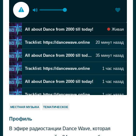
All about Dance from 2000 till today!
Живая
Tracklist: https://dancewave.online
20 минут назад
All about Dance from 2000 till today!
35 минут назад
Tracklist: https://dancewave.online
1 час назад
All about Dance from 2000 till today!
1 час назад
Tracklist: https://dancewave.online
1 час назад
All about Dance from 2000 till today!
1 час назад
МЕСТНАЯ МУЗЫКА
ТЕМАТИЧЕСКОЕ
Профиль
Tracklist: https://dancewave.online
1 час назад
В эфире радиостанции Dance Wave, которая
All about Dance from 2000 till today!
1 час назад