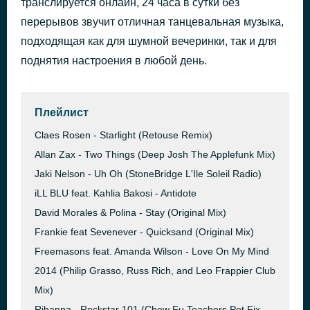
транслируется онлайн, 24 часа в сутки без
перерывов звучит отличная танцевальная музыка,
Tracklist: https://dancewave.online
1 час назад
подходящая как для шумной вечеринки, так и для
поднятия настроения в любой день.
Плейлист
Claes Rosen - Starlight (Retouse Remix)
Allan Zax - Two Things (Deep Josh The Applefunk Mix)
Jaki Nelson - Uh Oh (StoneBridge L'Ile Soleil Radio)
iLL BLU feat. Kahlia Bakosi - Antidote
David Morales & Polina - Stay (Original Mix)
Frankie feat Sevenever - Quicksand (Original Mix)
Freemasons feat. Amanda Wilson - Love On My Mind
2014 (Philip Grasso, Russ Rich, and Leo Frappier Club
Mix)
Rihanna - Rockstar 101 (Chew Fu Teachers Pet Fix