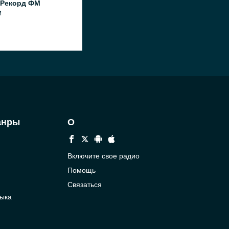
 Рекорд ФМ
M
анры
О
Включите свое радио
Помощь
Связаться
ыка