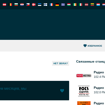
ИЗБРАННОЕ
Связанные стан
HЕТ ЗВУКА?
Радио
102.4 F
Радио
чем месяцев, мы
102.0 F
Нравится (
0
)
(
0
)
Радио 