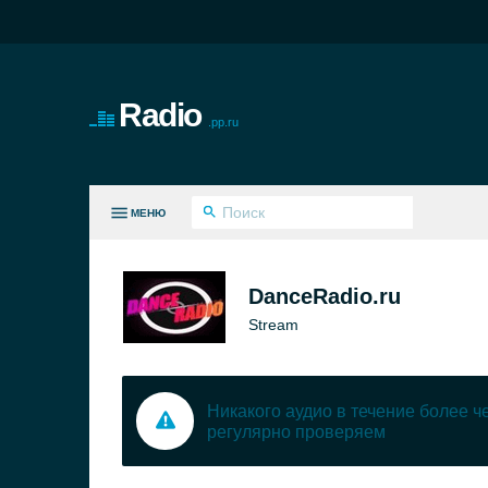
Radio
.pp.ru
МЕНЮ
СЕ ЖАНРЫ
DanceRadio.ru
Stream
Никакого аудио в течение более 
регулярно проверяем