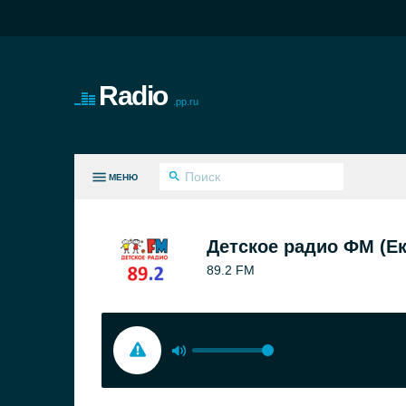
Radio
.pp.ru
МЕНЮ
СЕ ЖАНРЫ
Детское радио ФМ (Ек
89.2 FM