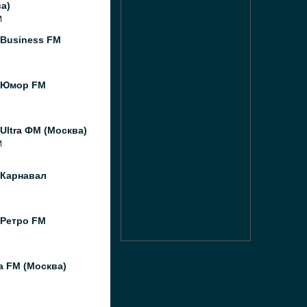
а)
M
 Business FM
 Юмор FM
Ultra ФМ (Москва)
M
 Карнавал
 Ретро FM
а FM (Москва)