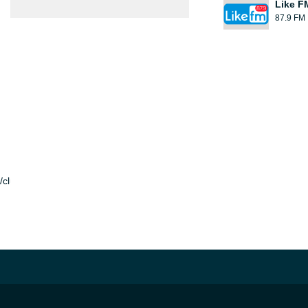
Like F
87.9 FM
ru/club18724321