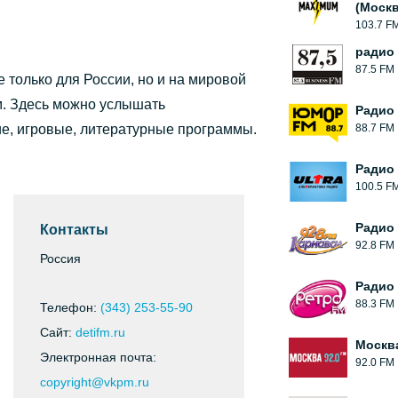
(Москв
103.7 F
радио
87.5 FM
 только для России, но и на мировой
м. Здесь можно услышать
Радио
е, игровые, литературные программы.
88.7 FM
Радио 
100.5 F
Радио
Контакты
92.8 FM
Россия
Радио
88.3 FM
Телефон:
(343) 253-55-90
Сайт:
detifm.ru
Москв
Электронная почта:
92.0 FM
copyright@vkpm.ru