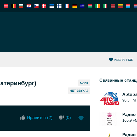
ИЗБРАННОЕ
Связанные стан
атеринбург)
САЙТ
HЕТ ЗВУКА?
Abtoр
90.3 FM
Радио 
Нравится (
2
)
(
0
)
105.9 F
Радио