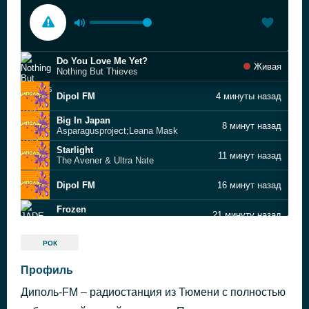
Do You Love Me Yet?
Живая
Nothing But Thieves
Dipol FM
4 минуты назад
Big In Japan
8 минут назад
Asparagusproject;Leana Mask
Starlight
11 минут назад
The Avener & Ultra Nate
Dipol FM
16 минут назад
Frozen
21 минуту назад
JADE
Dipol FM
25 минут назад
РОК
Paparazzi
Профиль
48 минут назад
Edward Maya
Диполь-FM – радиостанция из Тюмени с полностью
Dipol FM
52 минуты назад