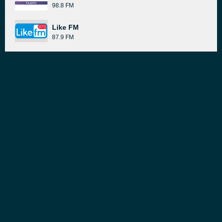
98.8 FM
Like FM
87.9 FM