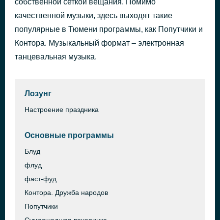
собственной сеткой вещания. Помимо
I Need a Sign (Show Me Love)
качественной музыки, здесь выходят такие
57 минут назад
L.B. One
популярные в Тюмени программы, как Попутчики и
Контора. Музыкальный формат – электронная
танцевальная музыка.
Лозунг
Настроение праздника
Основные программы
Блуд
флуд
фаст-фуд
Контора. Дружба народов
Попутчики