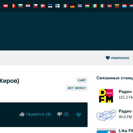
ИЗБРАННОЕ
Связанные стан
Киров)
САЙТ
HЕТ ЗВУКА?
Радио
101.2 F
Радио
Нравится (
4
)
(
0
)
90.6 FM
Like F