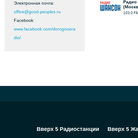
Радио
Электронная почта:
(Москв
office@good-peoples.ru
103.0 F
Facebook:
www.facebook.com/dorognoera
dio/
Вверх 5 Радиостанции
Вверх 5 Ж