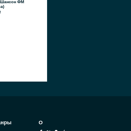
 Шансон ФМ
а)
M
анры
О