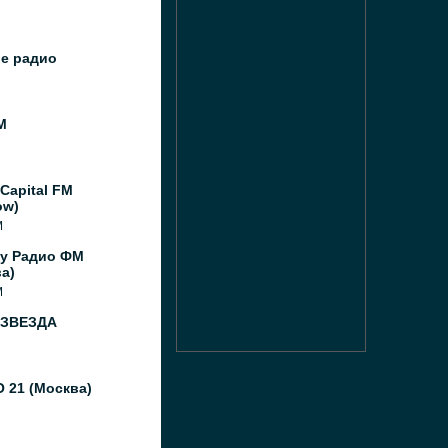
ое радио
M
Capital FM
ow)
M
y Радио ФМ
а)
M
 ЗВЕЗДА
 21 (Москва)