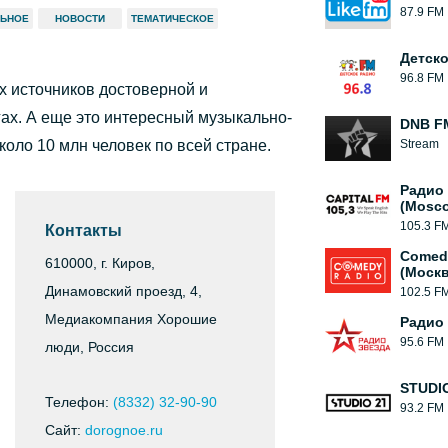
87.9 FM
ЛЬНОЕ
НОВОСТИ
ТЕМАТИЧЕСКОЕ
Детск
96.8 FM
х источников достоверной и
ах. А еще это интересный музыкально-
DNB F
оло 10 млн человек по всей стране.
Stream
Радио 
(Mosc
105.3 F
Контакты
Comed
610000, г. Киров,
(Москв
Динамовский проезд, 4,
102.5 F
Медиакомпания Хорошие
Радио
95.6 FM
люди, Россия
STUDIO
Телефон:
(8332) 32-90-90
93.2 FM
Сайт:
dorognoe.ru