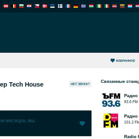
ИЗБРАННОЕ
Связанные стан
eep Tech House
HЕТ ЗВУКА?
Радио
93.6 FM
Радио
чем месяцев, мы
101.2 F
Radio 