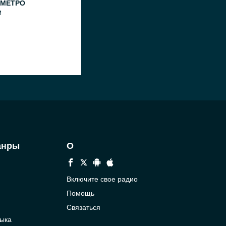
 МЕТРО
M
анры
О
Включите свое радио
Помощь
Связаться
ыка