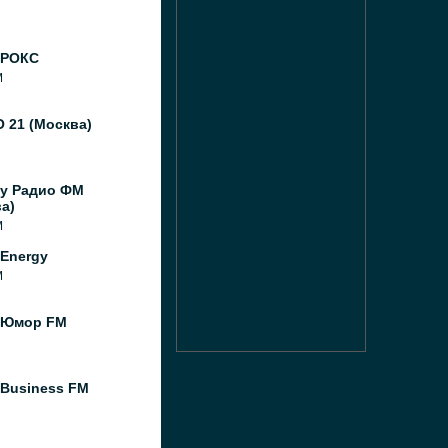
 РОКС
M
 21 (Москва)
y Радио ФМ
а)
M
Energy
M
 Юмор FM
 Business FM