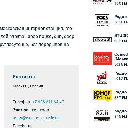
Нравится (
0
)
(
0
)
98.0 FM
Радио
102.0 F
московская интернет-станция, где
STUDIO
лей minimal, deep house, dub, deep
93.2 FM
 круглосуточно, без перерывов на
Comed
(Москв
102.5 F
Радио 
Контакты
104.2 F
Москва,, Россия
Радио
88.7 FM
Телефон:
+7 926 811 64 47
Электронная почта:
радио
87.5 FM
team@electronicmusic.fm
Facebook: