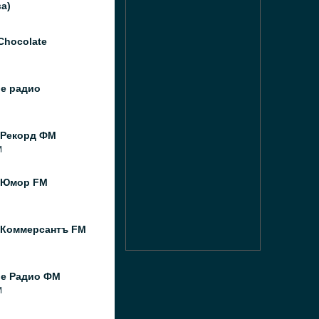
а)
Chocolate
ое радио
 Рекорд ФМ
M
 Юмор FM
 Коммерсантъ FM
ое Радио ФМ
M