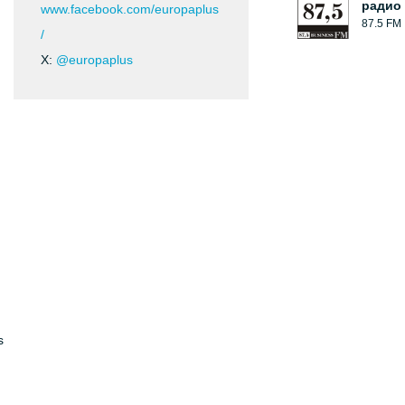
радио
www.facebook.com/europaplus
87.5 FM
/
X:
@europaplus
s