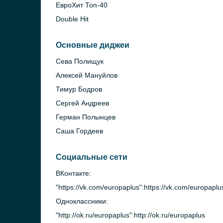
ЕвроХит Топ-40
Double Hit
Основные диджеи
Сева Полищук
Алексей Мануйлов
Тимур Бодров
Сергей Андреев
Герман Полынцев
Саша Гордеев
Социальные сети
ВКонтакте:
"https://vk.com/europaplus":https://vk.com/europaplu
Одноклассники:
"http://ok.ru/europaplus":http://ok.ru/europaplus