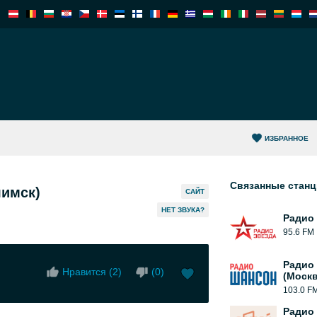
ИЗБРАННОЕ
Связанные стан
лимск)
САЙТ
HЕТ ЗВУКА?
Радио
95.6 FM
Радио
Нравится (
2
)
(
0
)
(Москв
103.0 F
Радио