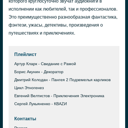
которого круглосуточно звучат аудиокниги в
Дон Иванович
исполнении как любителей, так и профессионалов.
5 часов назад
Владимир Скунцев
Это преимущественно разнообразная фантастика,
фэнтези, ужасы, детективы, произведения о
путешествиях и приключениях.
Плейлист
Артур Кларк - Свидание с Рамой
Борис Акунин - Декоратор
Дмитрий Колодан - Пангея 2 Подземелья карликов
Цикл Этногенез
Евгений Велтистов - Приключения Электроника
Сергей Лукьяненко - КВАZИ
Контакты