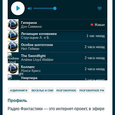
Гиперион
Живая
Дэн Симмонс
Летающие кочевники
1 час назад
Стругацкие А. и Б.
Особое шогготское
2 часа назад
Нил Гейман
The Swordfight
2 часа назад
Andrew Lloyd Webber
Коллапс
2 часа назад
Нэнси Кресс
Увертюра
3 часа назад
Максим Дунаевский
Магахонские Лисы
3 часа назад
АУДИОКНИГИ
ВЕСЕЛЬЕ И СМИ
РАЗГОВОРНОЕ
РАЗГОВОРНОЕ РФ
Макс Фрай
Земля-22
Профиль
4 часа назад
Андрей Загородний
Радио Фантастики — это интернет-проект, в эфире
Astronomic Club
5 часов назад
Air