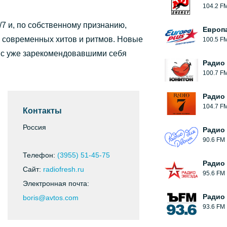
104.2 F
/7 и, по собственному признанию,
Европ
х современных хитов и ритмов. Новые
100.5 F
 с уже зарекомендовавшими себя
Радио
100.7 F
Радио 
104.7 F
Контакты
Россия
Радио
90.6 FM
Телефон:
(3955) 51-45-75
Радио
Сайт:
radiofresh.ru
95.6 FM
Электронная почта:
Радио
boris@avtos.com
93.6 FM