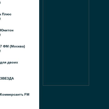
M
а Плюс
M
 Юнитон
M
7 ФМ (Москва)
M
 для двоих
 ЗВЕЗДА
 Коммерсантъ FM