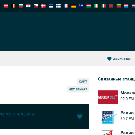
ИЗБРАННОЕ
Связанные стан
САЙТ
HЕТ ЗВУКА?
Москв
92.0 FM
Радио
чем месяцев, мы
89.7 FM
Нравится (
0
)
(
0
)
Радио 