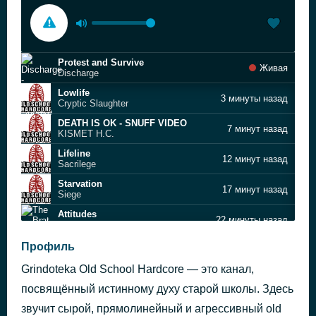
Protest and Survive
Живая
Discharge
Lowlife
3 минуты назад
Cryptic Slaughter
DEATH IS OK - SNUFF VIDEO
7 минут назад
KISMET H.C.
Lifeline
12 минут назад
Sacrilege
Starvation
17 минут назад
Siege
Attitudes
22 минуты назад
The Brat
Mickey Mouse Is Dead
Профиль
26 минут назад
Subhumans
Grindoteka Old School Hardcore — это канал,
Nightmare in Redlight
31 минуту назад
Zionide
посвящённый истинному духу старой школы. Здесь
Nobodys Driving
звучит сырой, прямолинейный и агрессивный old
37 минут назад
Amebix