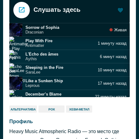
Слушать здесь
Sorrow of Sophia
Живая
Draconian
Play With Fire
1 минуту назад
Antimatter
L'Écho des âmes
6 минут назад
Aythis
Sleeping in the Fire
10 минут назад
SaraLee
Like a Sunken Ship
17 минут назад
Leprous
December’s Blame
22 минуты назад
Lethian Dreams
A Snag in My Collection of Dreams
26 минут назад
АЛЬТЕРНАТИВА
РОК
ХЕВИ-МЕТАЛ
The Spherical Minds
Higgs Boson
Профиль
32 минуты назад
Tides From Nebula
Heavy Music Atmospheric Radio — это место где
Une matinée d'hiver
38 минут назад
Les Discrets