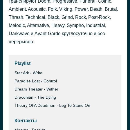
транслируют Doom, Progressive, Funeral, Gothic,
Of Angel Dust...
Ambient, Acoustic, Folk, Viking, Power, Death, Brutal,
44 минуты назад
School of Emotional Engineering
Thrash, Technical, Black, Grind, Rock, Post-Rock,
Melodic, Alternative, Heavy, Sympho, Industrial,
Darkwave и Avant-Garde круглосуточно и без
перерывов.
Playlist
Star Ark - Write
Paradise Lost - Control
Dream Theater - Wither
Draconian - The Dying
Theory Of A Deadman - Leg To Stand On
Контакты