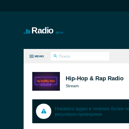
Radio
.pp.ru
МЕНЮ
СЕ ЖАНРЫ
Hip-Hop & Rap Radio
Stream
Никакого аудио в течение более 
регулярно проверяем