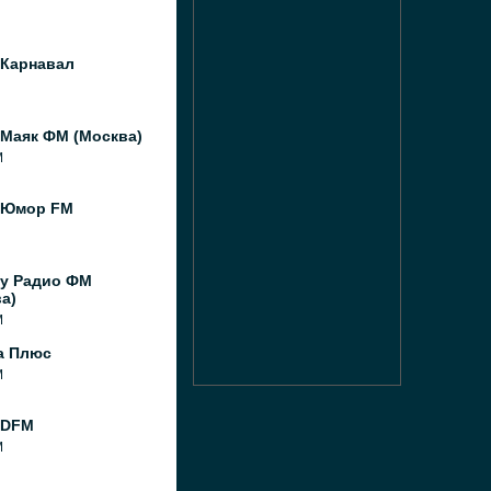
 Карнавал
 Маяк ФМ (Москва)
M
 Юмор FM
y Радио ФМ
а)
M
а Плюс
M
 DFM
M