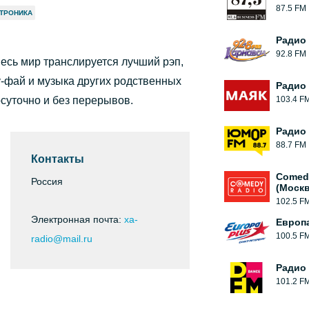
87.5 FM
ТРОНИКА
Радио
92.8 FM
весь мир транслируется лучший рэп,
оу-фай и музыка других родственных
Радио
суточно и без перерывов.
103.4 F
Радио
88.7 FM
Контакты
Comed
Россия
(Москв
102.5 F
Электронная почта:
xa-
Европ
100.5 F
radio@mail.ru
Радио
101.2 F