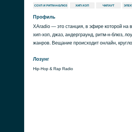
СОУЛ И РИТМ-Н-БЛЮЗ
ХИП-ХОП
ЧИЛАУТ
ЭЛЕК
Профиль
XAradio — это станция, в эфире которой на 
хип-хоп, джаз, андерграунд, ритм-н-блюз, л
жанров. Вещание происходит онлайн, кругло
Лозунг
Hip-Hop & Rap Radio