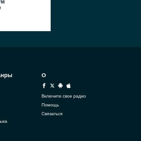
FM
M
анры
О
Включите свое радио
Помощь
Связаться
ыка