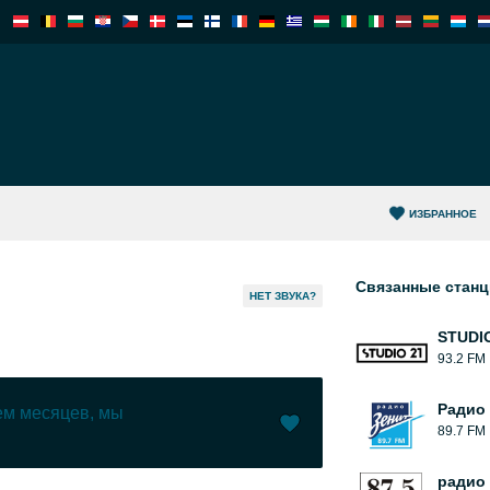
ИЗБРАННОЕ
Связанные стан
HЕТ ЗВУКА?
STUDIO
93.2 FM
Радио
чем месяцев, мы
89.7 FM
Нравится (
0
)
(
0
)
радио