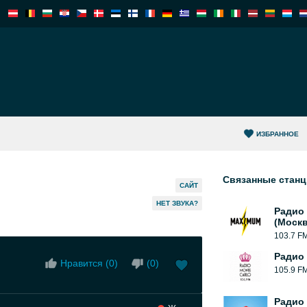
ИЗБРАННОЕ
Связанные стан
САЙТ
HЕТ ЗВУКА?
Радио
(Москв
103.7 F
Радио 
Нравится (
0
)
(
0
)
105.9 F
Радио 