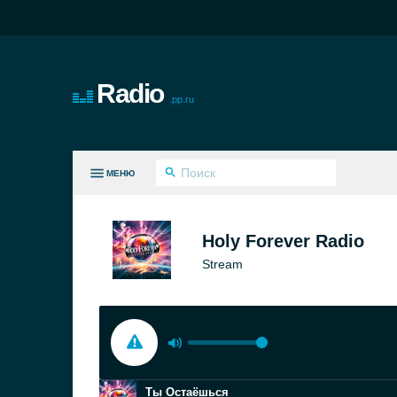
Radio
.pp.ru
МЕНЮ
СЕ ЖАНРЫ
Holy Forever Radio
Stream
Ты Остаёшься