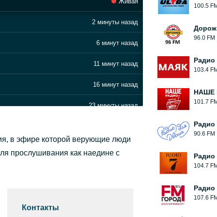
Живая
100.5 F
2 минуты назад
Дорож
96.0 FM
6 минут назад
Радио
11 минут назад
103.4 F
16 минут назад
НАШЕ 
101.7 F
23 минуты назад
Радио
30 минут назад
90.6 FM
ция, в эфире которой верующие люди
35 минут назад
для прослушивания как наедине с
Радио 
104.7 F
39 минут назад
Радио
44 минуты назад
107.6 F
Контакты