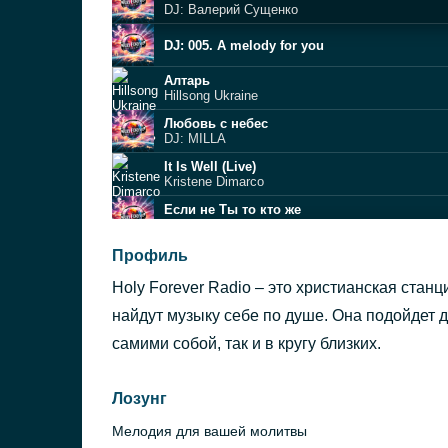
DJ: Валерий Сущенко
DJ: 005. A melody for you
Алтарь
Hillsong Ukraine
Любовь с небес
DJ: MILLA
It Is Well (Live)
Kristene Dimarco
Если не Ты то кто же
DJ: SokolovBrothers
Мы горим огнем
Профиль
DJ: Kostya Rema
Holy Forever Radio – это христианская стан
DJ: 009. A melody for you
найдут музыку себе по душе. Она подойдет 
O How I Love Jesus
самими собой, так и в кругу близких.
Carrie Underwood
Громче слов
DJ: Worship Culture Music
Лозунг
Мелодия для вашей молитвы