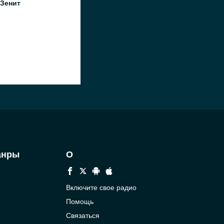
 Зенит
анры
О
Включите свое радио
Помощь
Связаться