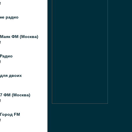
M
не радио
 Маяк ФМ (Москва)
M
Радио
M
 для двоих
7 ФМ (Москва)
M
 Город FM
M