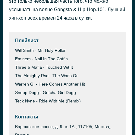
это только небольшая часть того, что можно
услышать на волне Gangsta & Hip-Hop.101. Лучший
{"status":0,"error":{"info":"\u042d\u0442\u043e \u0440\u0435\u043a\u043b\u0430\u043c\u0430 \u0438\u043b\u0438 \u0434\u0436\u0438\u043d\u0433\u043b","code":201,"debug":"","extra":[]},"errorCode":201,"result":"\u042d\u0442\u043e \u0440\u0435\u043a\u043b\u0430\u043c\u0430 \u0438\u043b\u0438 \u0434\u0436\u0438\u043d\u0433\u043b"} 0
1 день назад
хип-хоп всех времен 24 часа в сутки.
Плейлист
Will Smith - Mr. Holy Roller
Eminem - Nail In The Coffin
Three 6 Mafia - Touched Wit It
The Almighty Rso - The War's On
Warren G. - Here Comes Another Hit
Snoop Dogg - Getcha Girl Dogg
Teck Nyne - Ride With Me (Remix)
Контакты
Варшавское шоссе, д. 9, с. 1А,, 117105, Москва,,