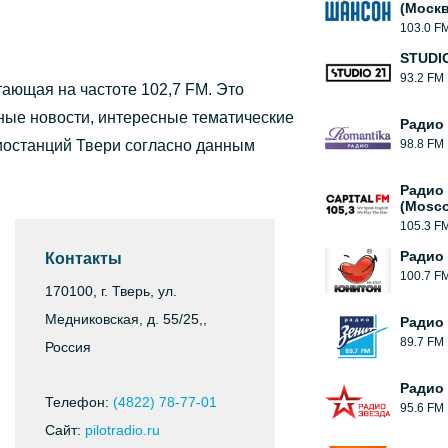
(Москв
103.0 F
STUDIO
93.2 FM
тающая на частоте 102,7 FM. Это
ые новости, интересные тематические
Радио
иостанций Твери согласно данным
98.8 FM
Радио 
(Mosc
105.3 F
Радио
Контакты
100.7 F
170100, г. Тверь, ул.
Медниковская, д. 55/25,,
Радио
89.7 FM
Россия
Радио
Телефон:
(4822) 78-77-01
95.6 FM
Сайт:
pilotradio.ru