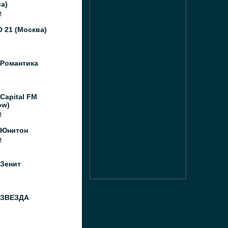
а)
M
 21 (Москва)
 Романтика
Capital FM
ow)
M
 Юнитон
M
 Зенит
 ЗВЕЗДА