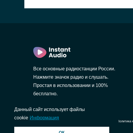
)
рбург)
Все основные радиостанции России.
Нажмите значок радио и слушать.
Простая в использовании и 100%
бесплатно.
Данный сайт использует файлы
cookie
Информация
© 2026 InstantAudio. Все права защищены. ・
DMCA
・
Политика 
ОК