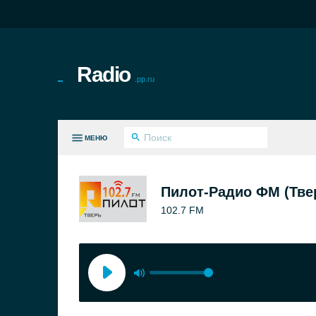
Radio
.pp.ru
МЕНЮ
СЕ ЖАНРЫ
Пилот-Радио ФМ (Тве
102.7 FM