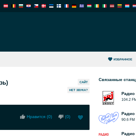
ИЗБРАННОЕ
Связанные стан
рь)
САЙТ
HЕТ ЗВУКА?
Радио 
104.2 F
Радио
Нравится (
0
)
(
0
)
90.6 FM
Радио