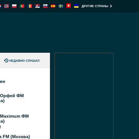
ДРУГИЕ СТРАНЫ
НЕДАВНО СЛУШАЛ
ции
 Орфей ФМ
а)
 Maximum ФМ
а)
M
а FM (Москва)