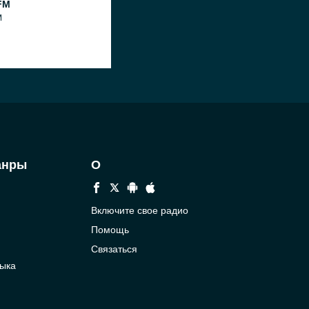
FM
M
анры
О
Включите свое радио
Помощь
Связаться
ыка