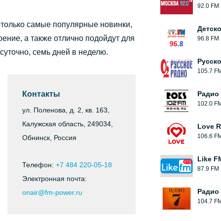
92.0 FM
 только самые популярные новинки,
Детск
оение, а также отлично подойдут для
96.8 FM
суточно, семь дней в неделю.
Русск
105.7 F
Контакты
Радио
102.0 F
ул. Поленова, д. 2, кв. 163,
Калужская область, 249034,
Love 
106.6 F
Обнинск, Россия
Like F
Телефон:
+7 484 220-05-18
87.9 FM
Электронная почта:
Радио 
onair@fm-power.ru
104.7 F