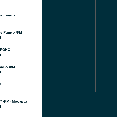
ое радио
ое Радио ФМ
M
 РОКС
M
Radio ФМ
M
M
7 ФМ (Москва)
M