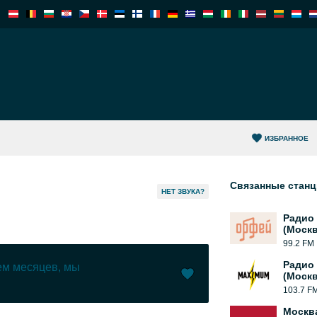
ИЗБРАННОЕ
Связанные стан
HЕТ ЗВУКА?
Радио
(Москв
99.2 FM
Радио
чем месяцев, мы
(Москв
103.7 F
Нравится (
0
)
(
0
)
Москв