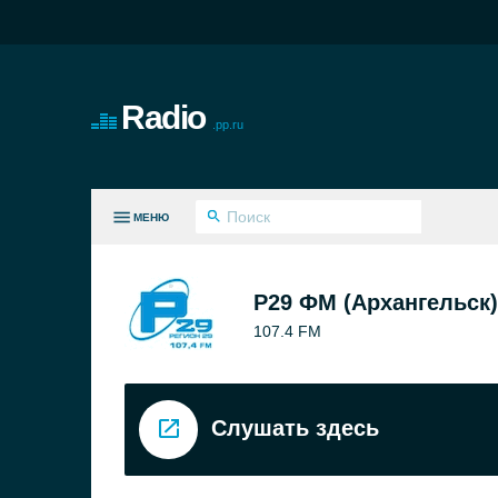
Radio
.pp.ru
МЕНЮ
СЕ ЖАНРЫ
Р29 ФМ (Архангельск)
107.4 FM
Слушать здесь