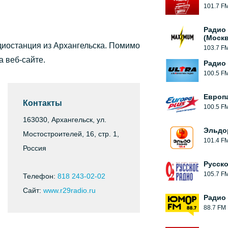
101.7 F
Радио
(Москв
диостанция из Архангельска. Помимо
103.7 F
а веб-сайте.
Радио 
100.5 F
Европ
Контакты
100.5 F
163030, Архангельск, ул.
Эльдо
Мостостроителей, 16, стр. 1,
101.4 F
Россия
Русск
105.7 F
Телефон:
818 243-02-02
Сайт:
www.r29radio.ru
Радио
88.7 FM