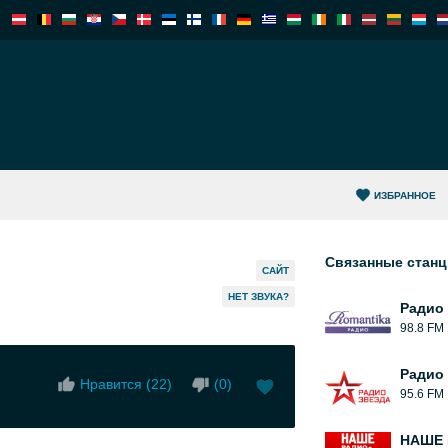
ИЗБРАННОЕ
Связанные стан
САЙТ
HЕТ ЗВУКА?
Радио
98.8 FM
Радио
Нравится (
22
)
(
0
)
95.6 FM
НАШЕ 