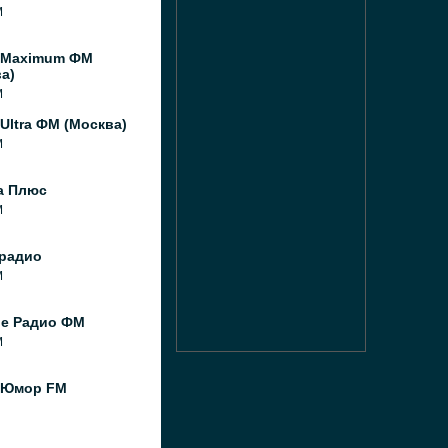
M
 Maximum ФМ
а)
M
Ultra ФМ (Москва)
M
а Плюс
M
радио
M
ое Радио ФМ
M
 Юмор FM