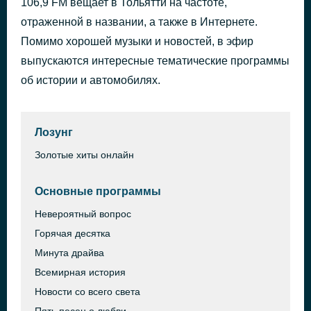
106,9 FM вещает в Тольятти на частоте,
Does Anyone Know
отраженной в названии, а также в Интернете.
42 минуты назад
Scorpions
Помимо хорошей музыки и новостей, в эфир
выпускаются интересные тематические программы
об истории и автомобилях.
Лозунг
Золотые хиты онлайн
Основные программы
Невероятный вопрос
Горячая десятка
Минута драйва
Всемирная история
Новости со всего света