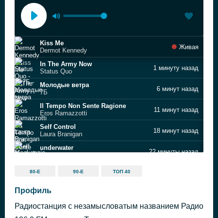
Kiss Me
Живая
Dermot Kennedy
In The Army Now
1 минуту назад
Status Quo
Молодые ветра
6 минут назад
7Б
Il Tempo Non Sente Ragione
11 минут назад
Eros Ramazzotti
Self Control
18 минут назад
Laura Branigan
underwater
22 минуты назад
Mackenzie Arromba
Supergirl
27 минут назад
80-Е
90-Е
ТОП 40
Anna Naklab feat. Alle Farben & YOUNOTUS
Bye Bye Bye
Профиль
32 минуты назад
N'Sync
Радиостанция с незамысловатым названием Радио
Bonjour, Pardon, Merci
38 минут назад
Celine Dion