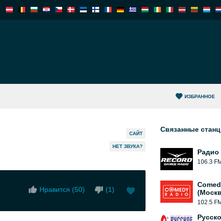
ИЗБРАННОЕ
Связанные стан
САЙТ
HЕТ ЗВУКА?
Радио
106.3 F
Comed
Нравится (
50
)
(
1
)
(Москв
102.5 F
Русск