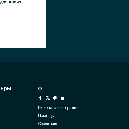
 для двоих
анры
О
Включите свое радио
Помощь
Связаться