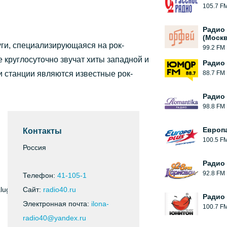
105.7 F
Радио
(Москв
ги, специализирующаяся на рок-
99.2 FM
е круглосуточно звучат хиты западной и
Радио
 станции являются известные рок-
88.7 FM
Радио
98.8 FM
Европ
Контакты
100.5 F
Россия
Радио
92.8 FM
Телефон:
41-105-1
aluga
Сайт:
radio40.ru
Радио
Электронная почта:
ilona-
100.7 F
radio40@yandex.ru