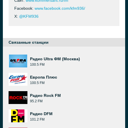
Сайт:
www.kommersant.ru/fm
Facebook:
www.facebook.com/kfm936/
X:
@KFM936
Связанные станции
Радио Ultra ФМ (Москва)
100.5 FM
Европа Плюс
100.5 FM
Радио Rock FM
95.2 FM
Радио DFM
101.2 FM