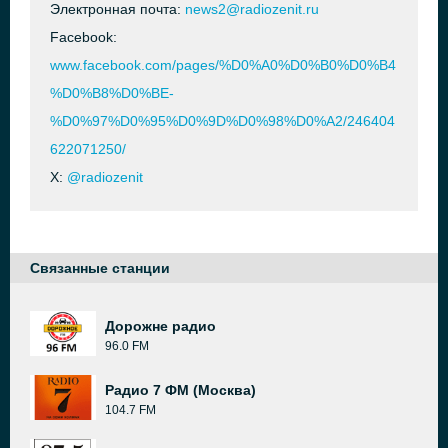
Электронная почта:
news2@radiozenit.ru
Facebook:
www.facebook.com/pages/%D0%A0%D0%B0%D0%B4
%D0%B8%D0%BE-
%D0%97%D0%95%D0%9D%D0%98%D0%A2/246404
622071250/
X:
@radiozenit
Связанные станции
Дорожне радио
96.0 FM
Радио 7 ФМ (Москва)
104.7 FM