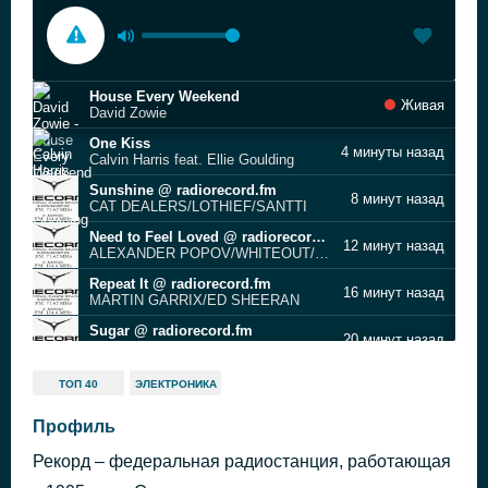
House Every Weekend
Живая
David Zowie
One Kiss
4 минуты назад
Calvin Harris feat. Ellie Goulding
Sunshine @ radiorecord.fm
8 минут назад
CAT DEALERS/LOTHIEF/SANTTI
Need to Feel Loved @ radiorecord.fm
12 минут назад
ALEXANDER POPOV/WHITEOUT/VAILERI
Repeat It @ radiorecord.fm
16 минут назад
MARTIN GARRIX/ED SHEERAN
Sugar @ radiorecord.fm
20 минут назад
ROBIN SCHULZ/FRANCESCO YATES
Give It to Me @ radiorecord.fm
24 минуты назад
ТОП 40
ЭЛЕКТРОНИКА
SEAN FINN
Power Dancer @ radiorecord.fm
Профиль
29 минут назад
BLOCK & CROWN
Рекорд – федеральная радиостанция, работающая
Cry Baby
33 минуты назад
Clean Bandit feat. Demi Lovato