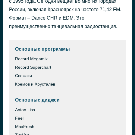
с 1995 года. Сегодня вещает во многих городах
La La La @ radiorecord.fm
России, включая Красноярск на частоте 71,42 FM.
36 минут назад
GOTLUCKY/MYSTERIE/AFRO QUEEN
Формат – Dance CHR и EDM. Это
преимущественно танцевальная радиостанция.
Основные программы
Record Megamix
Record Superchart
Свежаки
Кремов и Хрусталёв
Основные диджеи
Anton Liss
Feel
MaxFresh