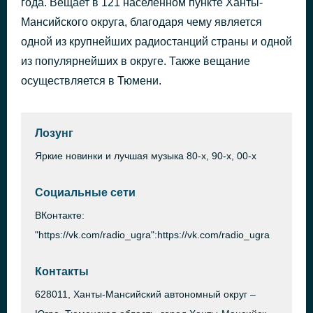
года. Вещает в 121 населенном пункте Ханты-
Dub Be Good to Me
Мансийского округа, благодаря чему является
34 минуты назад
Beats International
одной из крупнейших радиостанций страны и одной
из популярнейших в округе. Также вещание
осуществляется в Тюмени.
Лозунг
Яркие новинки и лучшая музыка 80-х, 90-х, 00-х
Социальные сети
ВКонтакте:
"https://vk.com/radio_ugra":https://vk.com/radio_ugra
Контакты
628011, Ханты-Мансийский автономный округ –