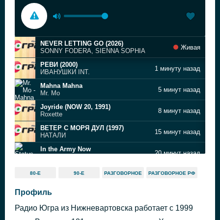
NEVER LETTING GO (2026)
Живая
SONNY FODERA, SIENNA SOPHIA
РЕВИ (2000)
1 минуту назад
ИВАНУШКИ INT.
Mahna Mahna
5 минут назад
Mr. Mo
Joyride (NOW 20, 1991)
8 минут назад
Roxette
ВЕТЕР С МОРЯ ДУЛ (1997)
15 минут назад
НАТАЛИ
In the Army Now
20 минут назад
Status Quo
Новые люди
23 минуты назад
80-Е
90-Е
РАЗГОВОРНОЕ
РАЗГОВОРНОЕ РФ
Сплин
Taste
Профиль
26 минут назад
Sabrina Carpenter
Радио Югра из Нижневартовска работает с 1999
10 КАПЕЛЬ (1998)
30 минут назад
ТАНЦЫ МИНУС