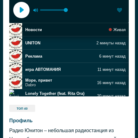
Новости
Живая
UNITON
2 минуты назад
Реклама
6 минут назад
игра АВТОМАНИЯ
11 минут назад
Море, привет
16 минут назад
Dabro
Lonely Together (feat. Rita Ora)
20 минут назад
Avicii
Don't Wanna Go Home (extended mix)
23 минуты назад
ТОП 40
MEDUZA feat. Goodboys
You Are Not Alone
Профиль
28 минут назад
Modern Talking
Радио Юнитон – небольшая радиостанция из
Ты Помнишь
32 минуты назад
КРАЙМБРЕРИ МАРИ