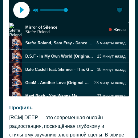
Mirror of Silence
Живая
Stefre Roland
Stefre Roland, Sara Fray - Dance In The Rain
3 минуты назад
D.S.F - In My Own World (Original Mix deep)
13 минут назад
Dale Castell feat. Skinner - This Game (Original Mix)
18 минут назад
GeoM - Another Love (Original Mix)
23 минуты назад
Maxi Rozh - You Wanna Me
27 минут назад
Профиль
Iriser, Faraon - Raindrop
32 минуты назад
[RCM] DEEP — это современная онлайн-
Costa Mee - Summer Waves
40 минут назад
радиостанция, посвящённая глубокому и
стильному звучанию электронной сцены. В эфире
Marcus Dielen - Love Me
45 минут назад