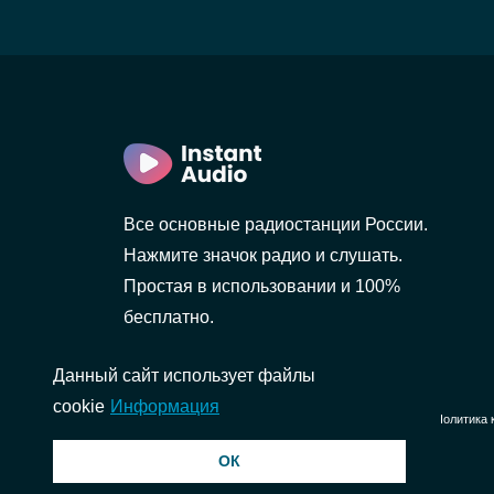
)
рбург)
Все основные радиостанции России.
Нажмите значок радио и слушать.
Простая в использовании и 100%
бесплатно.
Данный сайт использует файлы
cookie
Информация
© 2026 InstantAudio. Все права защищены. ・
DMCA
・
Политика 
ОК