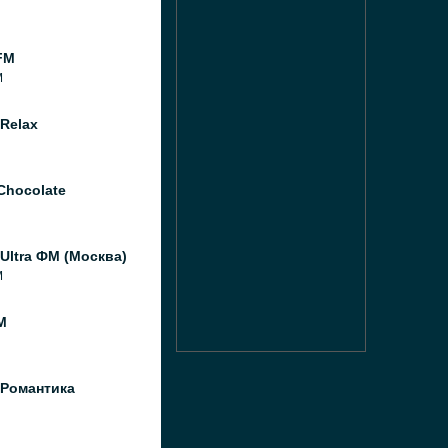
FM
M
Relax
Chocolate
Ultra ФМ (Москва)
M
M
 Романтика