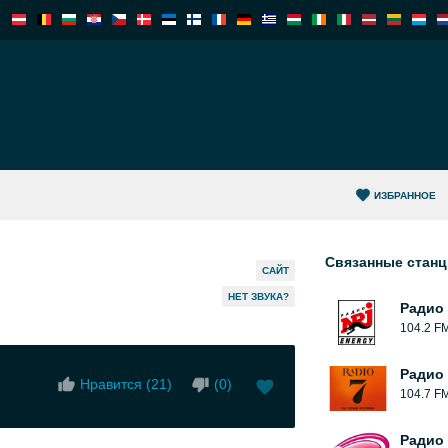
ИЗБРАННОЕ
Связанные стан
САЙТ
HЕТ ЗВУКА?
Радио 
104.2 F
Радио 
Нравится (
21
)
(
0
)
104.7 F
Радио