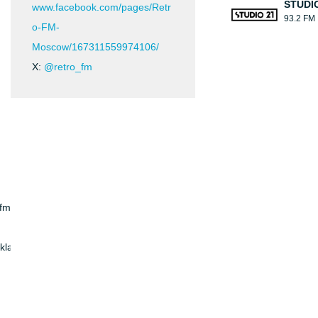
STUDIO
www.facebook.com/pages/Retr
93.2 FM
o-FM-
Moscow/167311559974106/
X:
@retro_fm
ofm
klassniki.ru/retrofm