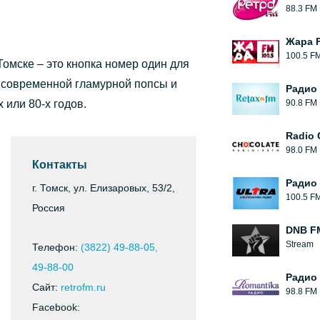
88.3 FM
Жара 
100.5 F
Томске – это кнопка номер один для
т современной гламурной попсы и
Радио 
 или 80-х годов.
90.8 FM
Radio 
98.0 FM
Контакты
Радио 
г. Томск, ул. Елизаровых, 53/2,
100.5 F
Россия
DNB F
Stream
Телефон:
(3822) 49-88-05,
49-88-00
Радио
Сайт:
retrofm.ru
98.8 FM
Facebook: