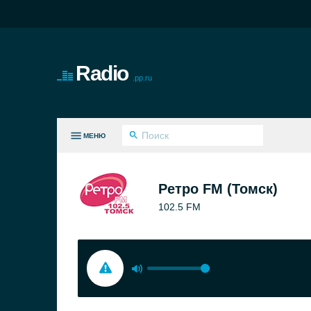
Radio
.pp.ru
МЕНЮ
СЕ ЖАНРЫ
Ретро FM (Томск)
102.5 FM