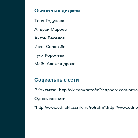
Основные диджеи
Таня Годунова
Андрей Мареев
Антон Веселов
Иван Соловьёв
Гуля Королёва
Майя Александрова
Социальные сети
ВКонтакте: "http://vk.com/retrofm":http://vk.com/retr
Одноклассники:
"http://www.odnoklassniki.ru/retrofm":http://www.odno