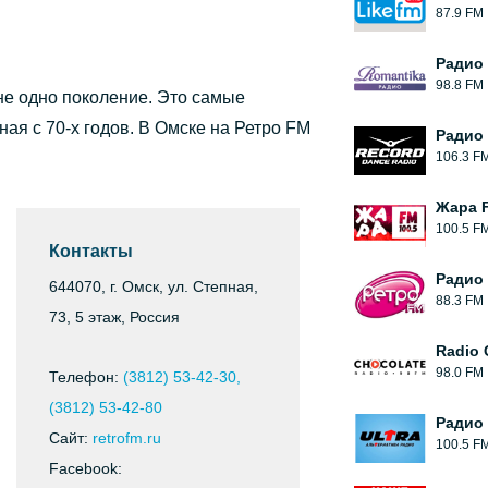
87.9 FM
Радио
98.8 FM
 не одно поколение. Это самые
ая с 70-х годов. В Омске на Ретро FM
Радио
106.3 F
Жара 
100.5 F
Контакты
Радио
644070, г. Омск, ул. Степная,
88.3 FM
73, 5 этаж, Россия
Radio 
98.0 FM
Телефон:
(3812) 53-42-30,
(3812) 53-42-80
Радио 
Сайт:
retrofm.ru
100.5 F
Facebook: