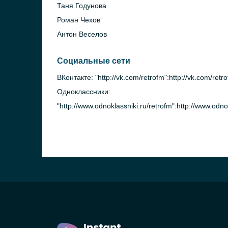
Таня Годунова
Роман Чехов
Антон Веселов
Социальные сети
ВКонтакте: "http://vk.com/retrofm":http://vk.com/retr
Одноклассники:
"http://www.odnoklassniki.ru/retrofm":http://www.odno