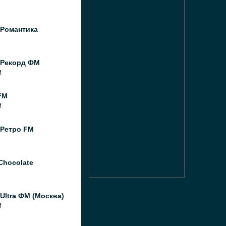
 Романтика
 Рекорд ФМ
M
FM
M
 Ретро FM
Chocolate
Ultra ФМ (Москва)
M