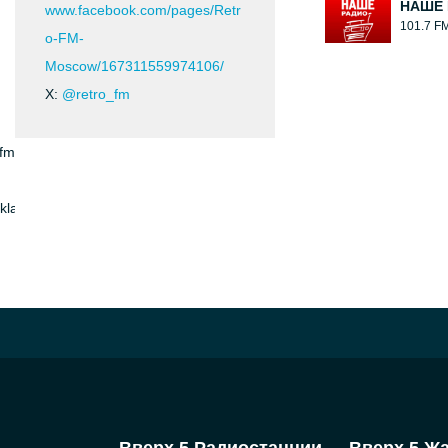
НАШЕ 
www.facebook.com/pages/Retr
101.7 F
o-FM-
Moscow/167311559974106/
X:
@retro_fm
ofm
klassniki.ru/retrofm