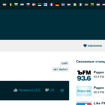
ИЗБРАННОЕ
Связанные стан
САЙТ
HЕТ ЗВУКА?
Радио
93.6 FM
Радио 
Нравится (
22
)
(
0
)
90.8 FM
Like F