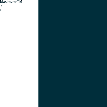
 Maximum ФМ
а)
M