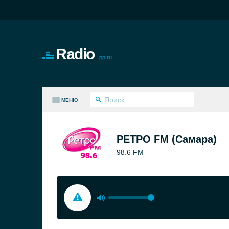
Radio
.pp.ru
МЕНЮ
СЕ ЖАНРЫ
РЕТРО FM (Самара)
98.6 FM