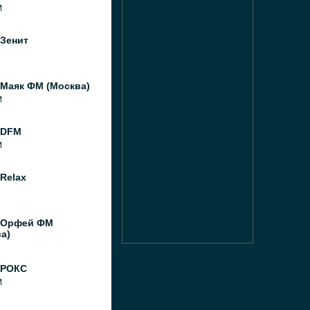
M
 Зенит
 Маяк ФМ (Москва)
M
 DFM
M
Relax
 Орфей ФМ
а)
 РОКС
M