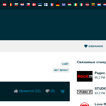
ИЗБРАННОЕ
Связанные стан
САЙТ
HЕТ ЗВУКА?
Радио
95.2 FM
STUDIO
Нравится (
11
)
(
0
)
93.2 FM
Love 