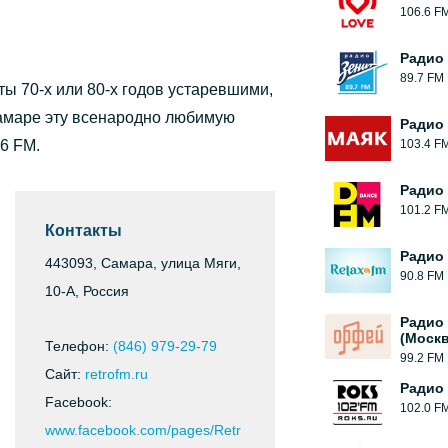
106.6 F
Радио
89.7 FM
ты 70-х или 80-х годов устаревшими,
Самаре эту всенародно любимую
Радио
6 FM.
103.4 F
Радио
101.2 F
Контакты
Радио 
443093, Самара, улица Мяги,
90.8 FM
10-А, Россия
Радио
(Москв
Телефон:
(846) 979-29-79
99.2 FM
Сайт:
retrofm.ru
Радио
Facebook:
102.0 F
www.facebook.com/pages/Retr