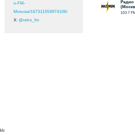
Радио
o-FM-
(Москв
Moscow/167311559974106/
103.7 F
X:
@retro_fm
klassniki.ru/retrofm