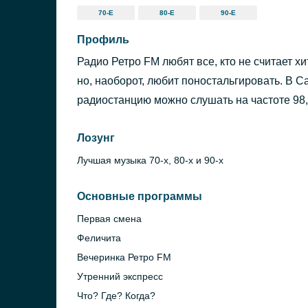
70-Е
80-Е
90-Е
Профиль
Радио Ретро FM любят все, кто не считает хи
но, наоборот, любит поностальгировать. В 
радиостанцию можно слушать на частоте 98,
Лозунг
Лучшая музыка 70-х, 80-х и 90-х
Основные программы
Первая смена
Феличита
Вечеринка Ретро FM
Утренний экспресс
Что? Где? Когда?