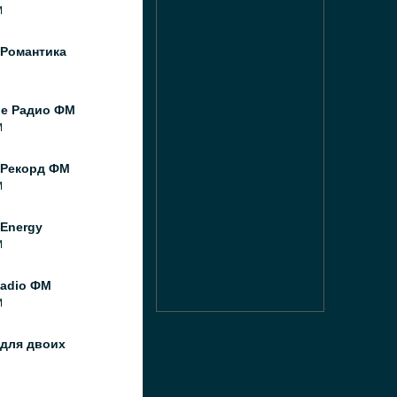
M
 Романтика
ое Радио ФМ
M
 Рекорд ФМ
M
Energy
M
Radio ФМ
M
 для двоих