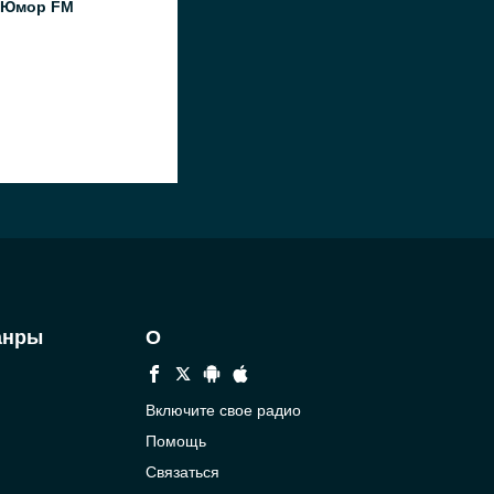
 Юмор FM
анры
О
Включите свое радио
Помощь
Связаться