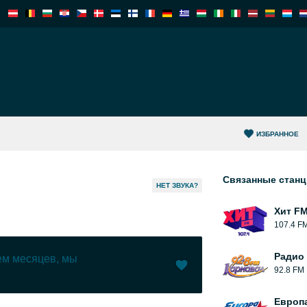
ИЗБРАННОЕ
Связанные стан
HЕТ ЗВУКА?
Хит F
107.4 F
Радио
чем месяцев, мы
92.8 FM
Нравится (
2
)
(
0
)
Европ