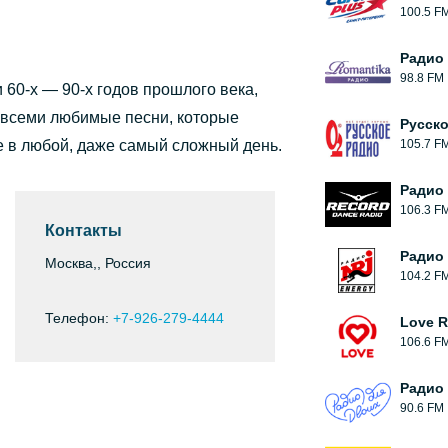
100.5 F
Радио
98.8 FM
 60-х — 90-х годов прошлого века,
, всеми любимые песни, которые
Русск
е в любой, даже самый сложный день.
105.7 F
Радио
106.3 F
Контакты
Радио 
Москва,, Россия
104.2 F
Телефон:
+7-926-279-4444
Love 
106.6 F
Радио
90.6 FM